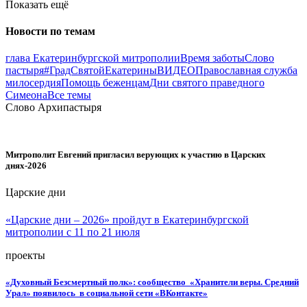
Показать ещё
Новости по темам
глава Екатеринбургской митрополии
Время заботы
Слово
пастыря
#ГрадСвятойЕкатерины
ВИДЕО
Православная служба
милосердия
Помощь беженцам
Дни святого праведного
Симеона
Все темы
Слово Архипастыря
Митрополит Евгений пригласил верующих к участию в Царских
днях-2026
Царские дни
«Царские дни – 2026» пройдут в Екатеринбургской
митрополии с 11 по 21 июля
проекты
«Духовный Безсмертный полк»: сообщество «Хранители веры. Средний
Урал» появилось в социальной сети «ВКонтакте»