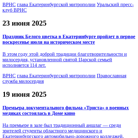
ВРНС
глава Екатеринбургской митрополии
Уральский пресс-
клуб ВРНС
23 июня 2025
Праздник Белого цветка в Екатеринбурге пройдет в первое
воскресенье июля на историческом месте
В этом году этой доброй традиции благотворительности и
милосердия, установленной святой Царской семьей
исполняется 114 лет.
ВРНС
глава Екатеринбургской митрополии
Православная
служба милосердия
19 июня 2025
Премьера документального фильма «Триста» о военных
медиках состоялась в Доме кино
На премьере в зале был традиционный аншлаг — среди
зрителей студенты областного медицинского и
Екатеринбургского автомобильно-дорожного колледжей,