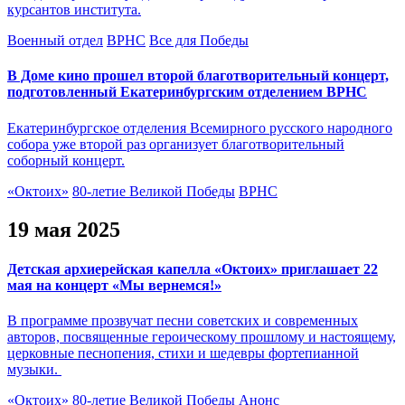
курсантов института.
Военный отдел
ВРНС
Все для Победы
В Доме кино прошел второй благотворительный концерт,
подготовленный Екатеринбургским отделением ВРНС
Екатеринбургское отделения Всемирного русского народного
собора уже второй раз организует благотворительный
соборный концерт.
«Октоих»
80-летие Великой Победы
ВРНС
19 мая 2025
Детская архиерейская капелла «Октоих» приглашает 22
мая на концерт «Мы вернемся!»
В программе прозвучат песни советских и современных
авторов, посвященные героическому прошлому и настоящему,
церковные песнопения, стихи и шедевры фортепианной
музыки.
«Октоих»
80-летие Великой Победы
Анонс