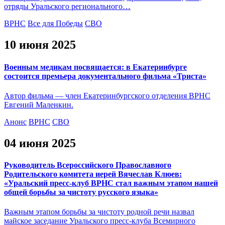
отряды Уральского регионального…
ВРНС
Все для Победы
СВО
10 июня 2025
Военным медикам посвящается: в Екатеринбурге
состоится премьера документального фильма «Триста»
Автор фильма — член Екатеринбургского отделения ВРНС
Евгений Маленкин.
Анонс
ВРНС
СВО
04 июня 2025
Руководитель Всероссийского Православного
Родительского комитета иерей Вячеслав Клюев:
«Уральский пресс-клуб ВРНС стал важным этапом нашей
общей борьбы за чистоту русского языка»
Важным этапом борьбы за чистоту родной речи назвал
майское заседание Уральского пресс-клуба Всемирного