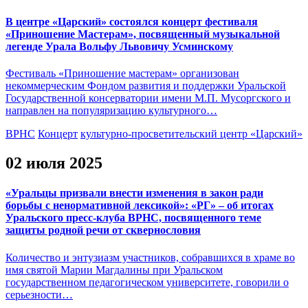
В центре «Царский» состоялся концерт фестиваля
«Приношение Мастерам», посвященный музыкальной
легенде Урала Вольфу Львовичу Усминскому
Фестиваль «Приношение мастерам» организован
некоммерческим Фондом развития и поддержки Уральской
Государственной консерватории имени М.П. Мусоргского и
направлен на популяризацию культурного…
ВРНС
Концерт
культурно-просветительский центр «Царский»
02 июля 2025
«Уральцы призвали внести изменения в закон ради
борьбы с ненормативной лексикой»: «РГ» – об итогах
Уральского пресс-клуба ВРНС, посвященного теме
защиты родной речи от сквернословия
Количество и энтузиазм участников, собравшихся в храме во
имя святой Марии Магдалины при Уральском
государственном педагогическом университете, говорили о
серьезности…