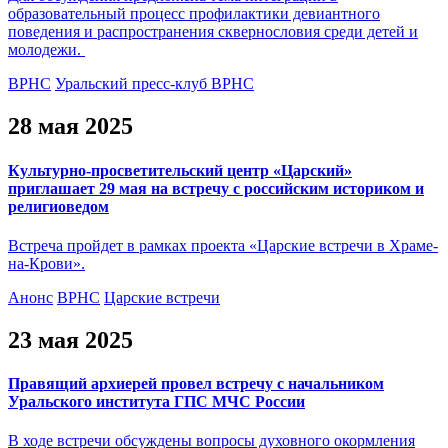
образовательный процесс профилактики девиантного
поведения и распространения сквернословия среди детей и
молодежи.
ВРНС
Уральский пресс-клуб ВРНС
28 мая 2025
Культурно-просветительский центр «Царский»
приглашает 29 мая на встречу с российским историком и
религиоведом
Встреча пройдет в рамках проекта «Царские встречи в Храме-
на-Крови».
Анонс
ВРНС
Царские встречи
23 мая 2025
Правящий архиерей провел встречу с начальником
Уральского института ГПС МЧС России
В ходе встречи обсуждены вопросы духовного окормления