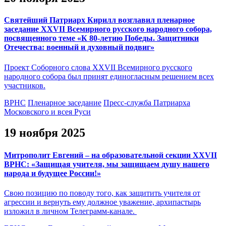
Святейший Патриарх Кирилл возглавил пленарное
заседание XXVII Всемирного русского народного собора,
посвященного теме «К 80-летию Победы. Защитники
Отечества: военный и духовный подвиг»
Проект Соборного слова XXVII Всемирного русского
народного собора был принят единогласным решением всех
участников.
ВРНС
Пленарное заседание
Пресс-служба Патриарха
Московского и всея Руси
19 ноября 2025
Митрополит Евгений – на образовательной секции XXVII
ВРНС: «Защищая учителя, мы защищаем душу нашего
народа и будущее России!»
Свою позицию по поводу того, как защитить учителя от
агрессии и вернуть ему должное уважение, архипастырь
изложил в личном Телеграмм-канале.