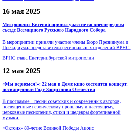
16 мая 2025
Митрополит Евгений принял участие во внеочередном
съезде Всемирного Русского Народного Собора
В мероприятии приняли участие члены Бюро Президиума и
Президиума, представители региональных отделений ВРНС.
ВРНС
глава Екатеринбургской митрополии
12 мая 2025
«Мы вернемся!»: 22 мая в Доме кино состоится концерт,
посвященный Году Защитника Отечества
В программе – песни советских и современных авторов,
посвященные героическому прошлому и настоящему,
церковные песнопения, стихи и шедевры фортепианной
музыки.
«Октоих»
80-летие Великой Победы
Анонс