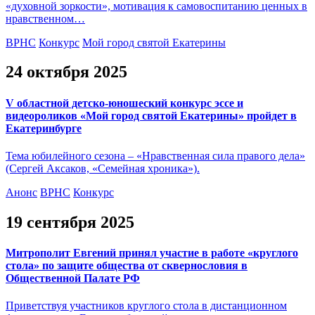
«духовной зоркости», мотивация к самовоспитанию ценных в
нравственном…
ВРНС
Конкурс
Мой город святой Екатерины
24 октября 2025
V областной детско-юношеский конкурс эссе и
видеороликов «Мой город святой Екатерины» пройдет в
Екатеринбурге
Тема юбилейного сезона – «Нравственная сила правого дела»
(Сергей Аксаков, «Семейная хроника»).
Анонс
ВРНС
Конкурс
19 сентября 2025
Митрополит Евгений принял участие в работе «круглого
стола» по защите общества от сквернословия в
Общественной Палате РФ
Приветствуя участников круглого стола в дистанционном