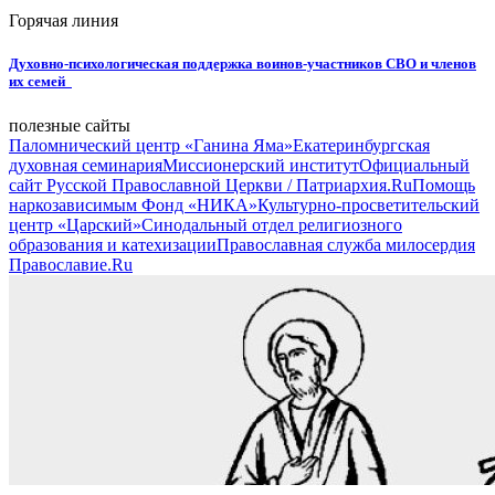
Горячая линия
Духовно-психологическая поддержка воинов-участников СВО и членов
их семей
полезные сайты
Паломнический центр «Ганина Яма»
Екатеринбургская
духовная семинария
Миссионерский институт
Официальный
сайт Русской Православной Церкви / Патриархия.Ru
Помощь
наркозависимым Фонд «НИКА»
Культурно-просветительский
центр «Царский»
Синодальный отдел религиозного
образования и катехизации
Православная служба милосердия
Православие.Ru