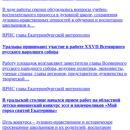
В ходе работы секции обсуждались вопросы учебно-
воспитательного процесса в духовной школе, сохранения
духовно-нравственных ценностей в обучении и воспитании
школьников в…
ВРНС
глава Екатеринбургской митрополии
Уральцы принимают участие в работе XXVII Всемирного
русского народного собора
Работу площадок возглавляют заместители главы Всемирного
русского народного собора, ведущие политики, экономисты,
ученые страны, главы регионов, представители духовенства и
творческой…
ВРНС
глава Екатеринбургской митрополии
В уральской столице начался прием работ на областной
детско-юношеский конкурс эссе и видеороликов «Мой
город святой Екатерины»
Цель конкурса – духовно-нравственное и историческое
просвещение школьников и их родителей, воспитание