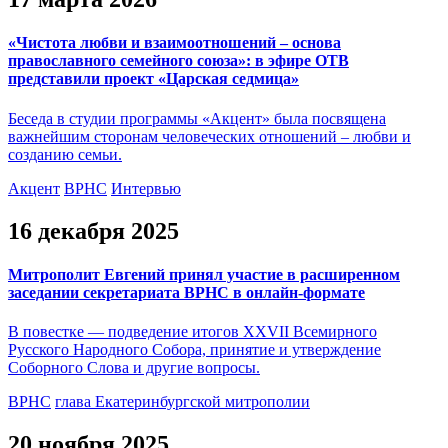
«Чистота любви и взаимоотношений – основа
православного семейного союза»: в эфире ОТВ
представили проект «Царская седмица»
Беседа в студии программы «Акцент» была посвящена
важнейшим сторонам человеческих отношений – любви и
созданию семьи.
Акцент
ВРНС
Интервью
16 декабря 2025
Митрополит Евгений принял участие в расширенном
заседании секретариата ВРНС в онлайн-формате
В повестке — подведение итогов XXVII Всемирного
Русского Народного Собора, принятие и утверждение
Соборного Слова и другие вопросы.
ВРНС
глава Екатеринбургской митрополии
20 ноября 2025