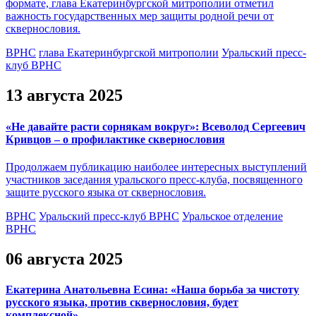
формате, глава Екатеринбургской митрополии отметил
важность государственных мер защиты родной речи от
сквернословия.
ВРНС
глава Екатеринбургской митрополии
Уральский пресс-
клуб ВРНС
13 августа 2025
«Не давайте расти сорнякам вокруг»: Всеволод Сергеевич
Кривцов – о профилактике сквернословия
Продолжаем публикацию наиболее интересных выступлений
участников заседания уральского пресс-клуба, посвященного
защите русского языка от сквернословия.
ВРНС
Уральский пресс-клуб ВРНС
Уральское отделение
ВРНС
06 августа 2025
Екатерина Анатольевна Есина: «Наша борьба за чистоту
русского языка, против сквернословия, будет
комплексной»