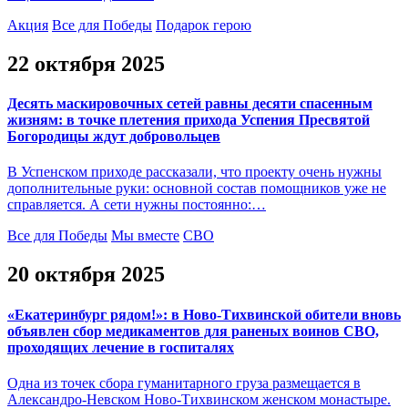
Акция
Все для Победы
Подарок герою
22 октября 2025
Десять маскировочных сетей равны десяти спасенным
жизням: в точке плетения прихода Успения Пресвятой
Богородицы ждут добровольцев
В Успенском приходе рассказали, что проекту очень нужны
дополнительные руки: основной состав помощников уже не
справляется. А сети нужны постоянно:…
Все для Победы
Мы вместе
СВО
20 октября 2025
«Екатеринбург рядом!»: в Ново-Тихвинской обители вновь
объявлен сбор медикаментов для раненых воинов СВО,
проходящих лечение в госпиталях
Одна из точек сбора гуманитарного груза размещается в
Александро-Невском Ново-Тихвинском женском монастыре.