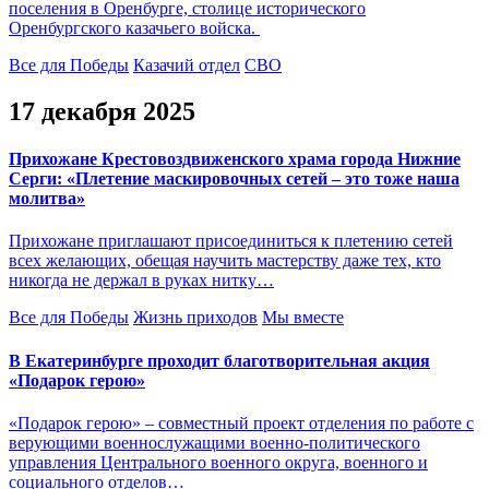
поселения в Оренбурге, столице исторического
Оренбургского казачьего войска.
Все для Победы
Казачий отдел
СВО
17 декабря 2025
Прихожане Крестовоздвиженского храма города Нижние
Серги: «Плетение маскировочных сетей – это тоже наша
молитва»
Прихожане приглашают присоединиться к плетению сетей
всех желающих, обещая научить мастерству даже тех, кто
никогда не держал в руках нитку…
Все для Победы
Жизнь приходов
Мы вместе
В Екатеринбурге проходит благотворительная акция
«Подарок герою»
«Подарок герою» – совместный проект отделения по работе с
верующими военнослужащими военно-политического
управления Центрального военного округа, военного и
социального отделов…