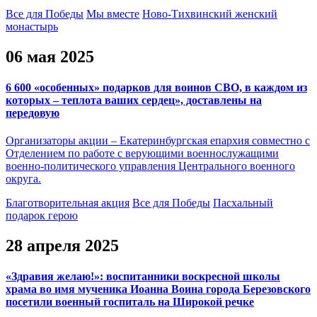
Все для Победы
Мы вместе
Ново-Тихвинский женский
монастырь
06 мая 2025
6 600 «особенных» подарков для воинов СВО, в каждом из
которых – теплота ваших сердец», доставлены на
передовую
Организаторы акции – Екатеринбургская епархия совместно с
Отделением по работе с верующими военнослужащими
военно-политического управления Центрального военного
округа.
Благотворительная акция
Все для Победы
Пасхальный
подарок герою
28 апреля 2025
«Здравия желаю!»: воспитанники воскресной школы
храма во имя мученика Иоанна Воина города Березовского
посетили военный госпиталь на Широкой речке