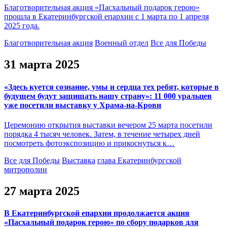
Благотворительная акция «Пасхальный подарок герою»
прошла в Екатеринбургской епархии с 1 марта по 1 апреля
2025 года.
Благотворительная акция
Военный отдел
Все для Победы
31 марта 2025
«Здесь куется сознание, умы и сердца тех ребят, которые в
будущем будут защищать нашу страну»: 11 000 уральцев
уже посетили выставку у Храма-на-Крови
Церемонию открытия выставки вечером 25 марта посетили
порядка 4 тысяч человек. Затем, в течение четырех дней
посмотреть фотоэкспозицию и прикоснуться к…
Все для Победы
Выставка
глава Екатеринбургской
митрополии
27 марта 2025
В Екатеринбургской епархии продолжается акция
«Пасхальный подарок герою» по сбору подарков для