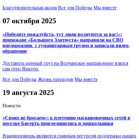
Благотворительная акция
Все для Победы
Мы вместе
07 октября 2025
«Победите пожалуйста, тут люди волнуются за вас!»:
прихожане «Большого Златоуста» направили на СВО
внедорожник с гуманитарным грузом и записали видео-
обращение
Доставить ценный груз на Волчанское направление взялся
сам отец Виктор.
Все для Победы
Жизнь приходов
Мы вместе
19 августа 2025
Новости
«Своих не бросаем»: к плетению маскировочных сетей в
поселке Бисерть присоединились и дошкольники
Взаимопомощь являются главным ресурсом поддержки наших