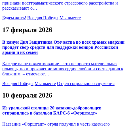
признаки посттравматического стрессового расстройства и
рассказывают о…
Будем жить!
Все для Победы
Мы вместе
17 февраля 2026
В канун Дня Защитника Отечества во всех храмах епархии
пройдет сбор средств для поддержки бойцов Российской
армии и их семей
Каждое ваше пожертвование – это не просто материальная
помощь, но и проявление милосердия, любви и сострадания к
ближним, – отмечают…
Все для Победы
Мы вместе
Отдел социального служения
10 февраля 2026
Из уральской столицы 20 казаков-добровольцев
отправились в батальон БАРС-6 «Форштадт»
Название «Форштадт» отряд получил в честь казачьего