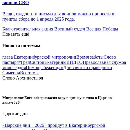
воинов СВО
Вещи, сладости и письма для воинов можно принести в
пункты сбора до 1 апреля 2025 года.
Благотворительная акция
Военный отдел
Все для Победы
Показать ещё
Новости по темам
глава Екатеринбургской митрополии
Время заботы
Слово
пастыря
#ГрадСвятойЕкатерины
ВИДЕО
Православная служба
милосердия
Помощь беженцам
Дни святого праведного
Симеона
Все темы
Слово Архипастыря
Митрополит Евгений пригласил верующих к участию в Царских
днях-2026
Царские дни
«Царские дни – 2026» пройдут в Екатеринбургской