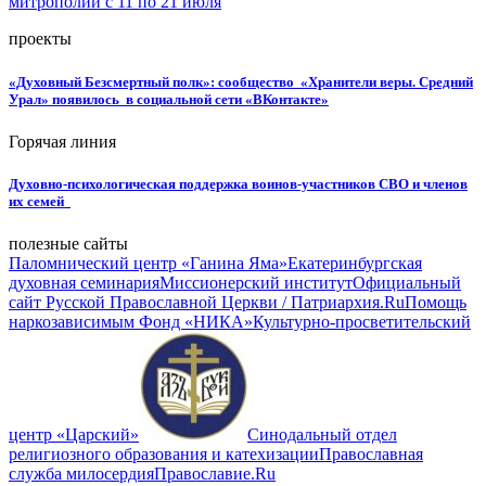
митрополии с 11 по 21 июля
проекты
«Духовный Безсмертный полк»: сообщество «Хранители веры. Средний
Урал» появилось в социальной сети «ВКонтакте»
Горячая линия
Духовно-психологическая поддержка воинов-участников СВО и членов
их семей
полезные сайты
Паломнический центр «Ганина Яма»
Екатеринбургская
духовная семинария
Миссионерский институт
Официальный
сайт Русской Православной Церкви / Патриархия.Ru
Помощь
наркозависимым Фонд «НИКА»
Культурно-просветительский
центр «Царский»
Синодальный отдел
религиозного образования и катехизации
Православная
служба милосердия
Православие.Ru