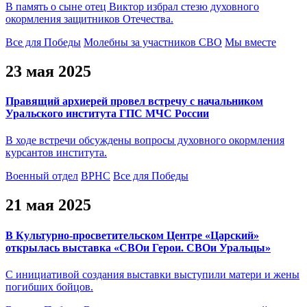
В память о сыне отец Виктор избрал стезю духовного
окормления защитников Отечества.
Все для Победы
Молебны за участников СВО
Мы вместе
23 мая 2025
Правящий архиерей провел встречу с начальником
Уральского института ГПС МЧС России
В ходе встречи обсуждены вопросы духовного окормления
курсантов института.
Военный отдел
ВРНС
Все для Победы
21 мая 2025
В Культурно-просветительском Центре «Царский»
открылась выставка «СВОи Герои. СВОи Уральцы»
С инициативой создания выставки выступили матери и жены
погибших бойцов.