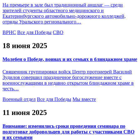
На премьере в зале был традиционный аншлаг — среди
зрителей студенты областного медицинского и
Екатеринбургского автомобильно-дорожного колледжей,
отряды Уральского регионального…
ВРНС
Все для Победы
СВО
18 июня 2025
Молебен о Победе, воинах и их семьях в блиндажном храме
Священник группировки войск Центр протоиерей Василий
Зудилов совершил праздничное богослужение вместе с
военнослужащими в недавно открытом блиндажном храме в
честь…
Военный отдел
Все для Победы
Мы вместе
11 июня 2025
Внимание: изменились сроки проведения семинара по
подготовке добровольцев для работы с участниками СВО
и их семьями