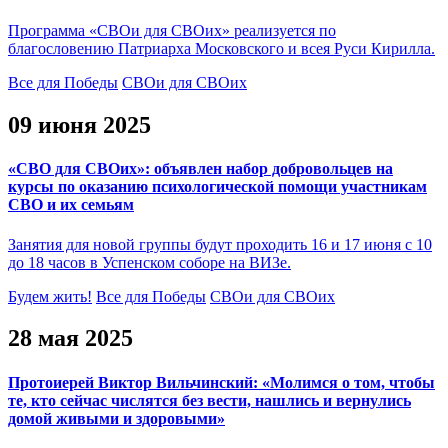
Программа «СВОи для СВОих» реализуется по
благословению Патриарха Московского и всея Руси Кирилла.
Все для Победы
СВОи для СВОих
09 июня 2025
«СВО для СВОих»: объявлен набор добровольцев на
курсы по оказанию психологической помощи участникам
СВО и их семьям
Занятия для новой группы будут проходить 16 и 17 июня с 10
до 18 часов в Успенском соборе на ВИЗе.
Будем жить!
Все для Победы
СВОи для СВОих
28 мая 2025
Протоиерей Виктор Вильчинский: «Молимся о том, чтобы
те, кто сейчас числятся без вести, нашлись и вернулись
домой живыми и здоровыми»