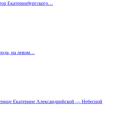
ктор Екатеринбургского…
рода, на левом…
ченице Екатерине Александрийской — Небесной