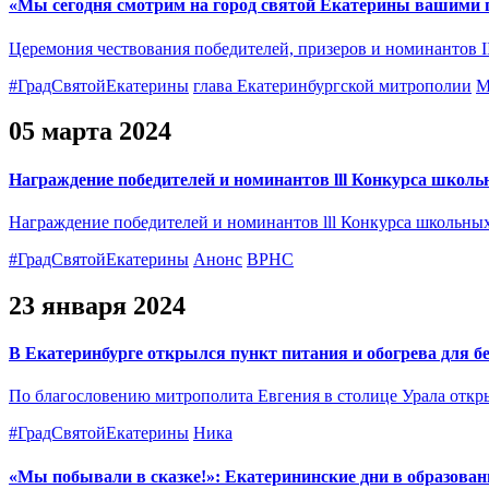
«Мы сегодня смотрим на город святой Екатерины вашими г
Церемония чествования победителей, призеров и номинантов II
#ГрадСвятойЕкатерины
глава Екатеринбургской митрополии
М
05 марта 2024
Награждение победителей и номинантов lll Конкурса школь
Награждение победителей и номинантов lll Конкурса школьных 
#ГрадСвятойЕкатерины
Анонс
ВРНС
23 января 2024
В Екатеринбурге открылся пункт питания и обогрева для 
По благословению митрополита Евгения в столице Урала откр
#ГрадСвятойЕкатерины
Ника
«Мы побывали в сказке!»: Екатерининские дни в образова