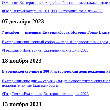
О миссии Екатерининских дней в образовании, а также о ходе
#ГрадСвятойЕкатерины
ВИДЕО
Екатерининские дни–2023
07 декабря 2023
7 декабря — именины Екатеринбурга. История Градо-Екате
Екатерининский горный собор — первый православный храм, со
#ГрадСвятойЕкатерины
Екатерининские дни–2023
18 ноября 2023
В уральской столице в 300-й исторический день рождения 
Екатерининские дни — серия культурно-просветительских и 
покровительнице Екатеринбурга.
#ГрадСвятойЕкатерины
Екатерининские дни–2023
13 ноября 2023