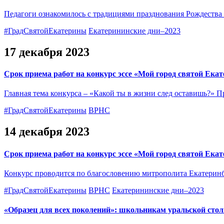
Педагоги ознакомилось с традициями празднования Рождества 
#ГрадСвятойЕкатерины
Екатерининские дни–2023
17 декабря 2023
Срок приема работ на конкурс эссе «Мой город святой Ека
Главная тема конкурса – «Какой ты в жизни след оставишь?» П
#ГрадСвятойЕкатерины
ВРНС
14 декабря 2023
Срок приема работ на конкурс эссе «Мой город святой Ека
Конкурс проводится по благословению митрополита Екатеринб
#ГрадСвятойЕкатерины
ВРНС
Екатерининские дни–2023
«Образец для всех поколений»: школьникам уральской стол