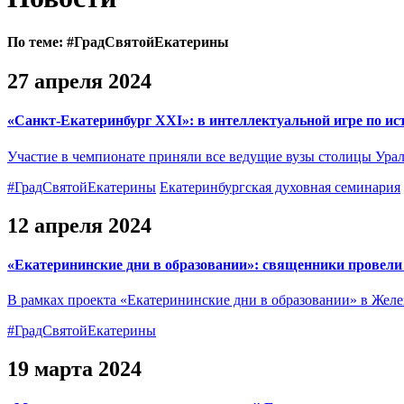
По теме:
#ГрадСвятойЕкатерины
27 апреля 2024
«Санкт-Екатеринбург XXI»: в интеллектуальной игре по ис
Участие в чемпионате приняли все ведущие вузы столицы Урала
#ГрадСвятойЕкатерины
Екатеринбургская духовная семинария
12 апреля 2024
«Екатерининские дни в образовании»: священники провели
В рамках проекта «Екатерининские дни в образовании» в Жел
#ГрадСвятойЕкатерины
19 марта 2024