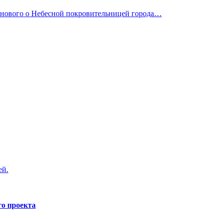
о нового о Небесной покровительницей города…
ей.
го проекта