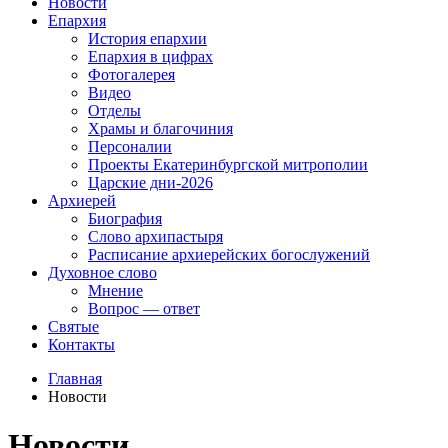
Новости
Епархия
История епархии
Епархия в цифрах
Фотогалерея
Видео
Отделы
Храмы и благочиния
Персоналии
Проекты Екатеринбургской митрополии
Царские дни-2026
Архиерей
Биография
Слово архипастыря
Расписание архиерейских богослужений
Духовное слово
Мнение
Вопрос — ответ
Святые
Контакты
Главная
Новости
Новости