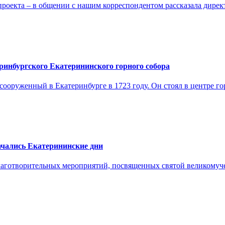
 проекта – в общении с нашим корреспондентом рассказала дире
ринбургского Екатерининского горного собора
оруженный в Екатеринбурге в 1723 году. Он стоял в центре го
начались Екатерининские дни
благотворительных мероприятий, посвященных святой великому