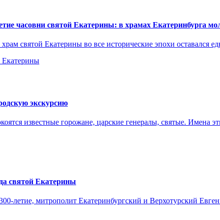
летие часовни святой Екатерины: в храмах Екатеринбурга мо
 храм святой Екатерины во все исторические эпохи оставался е
ы Екатерины
родскую экскурсию
коятся известные горожане, царские генералы, святые. Имена 
ода святой Екатерины
ое 300-летие, митрополит Екатеринбургский и Верхотурский Евг