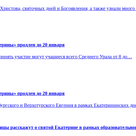
Христова, святочных дней и Богоявления, а также узнали мног
терины» продлен до 20 января
ринять участие могут учащиеся всего Среднего Урала от 8 до…
терины» продлен до 20 января
ургского и Верхотурского Евгения в рамках Екатерининских дн
ицы расскажут о святой Екатерине в рамках образовательно