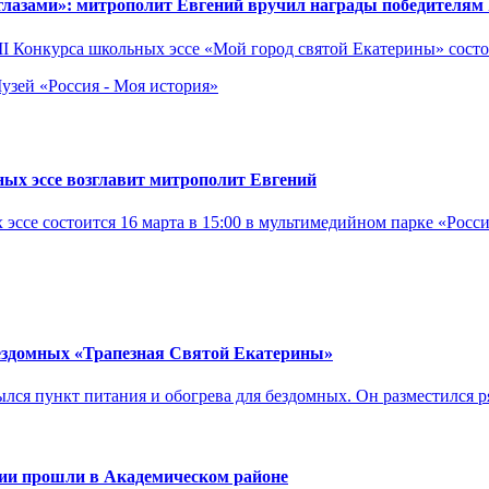
лазами»: митрополит Евгений вручил награды победителям 
I Конкурса школьных эссе «Мой город святой Екатерины» состоя
узей «Россия - Моя ис­тория»
ных эссе возглавит митрополит Евгений
эссе состоится 16 марта в 15:00 в мультимедийном парке «Росс
бездомных «Трапезная Святой Екатерины»
ылся пункт питания и обогрева для бездомных. Он разместился
нии прошли в Академическом районе