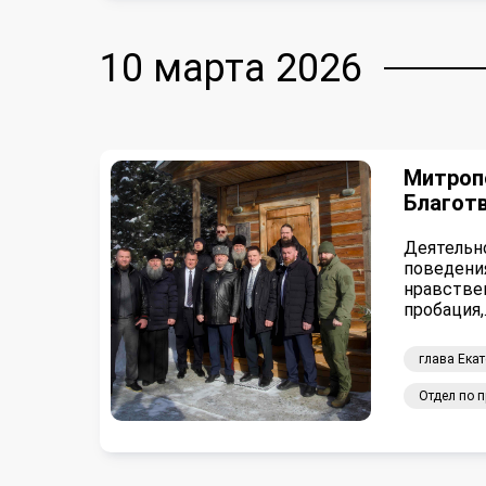
10 марта 2026
Митропо
Благот
Деятельн
поведени
нравстве
пробация,
глава Ека
Отдел по 