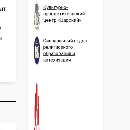
Культурно-
пыт
просветительский
центр «Царский»
о
и
Синодальный отдел
религиозного
образования и
катехизации