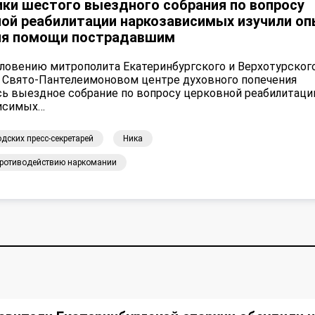
ки шестого выездного собрания по вопросу
ной реабилитации наркозависимых изучили о
ия помощи пострадавшим
словению митрополита Екатеринбургского и Верхотурског
в Свято-Пантелеимоновом центре духовного попечения
сь выездное собрание по вопросу церковной реабилитаци
исимых…
дских пресс-секретарей
Ника
противодействию наркомании