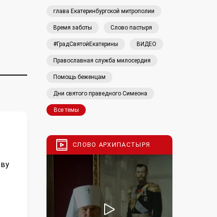
глава Екатеринбургской митрополии
Время заботы
Слово пастыря
#ГрадСвятойЕкатерины
ВИДЕО
Православная служба милосердия
Помощь беженцам
Дни святого праведного Симеона
Все темы
СЛОВО АРХИПАСТЫРЯ
тву