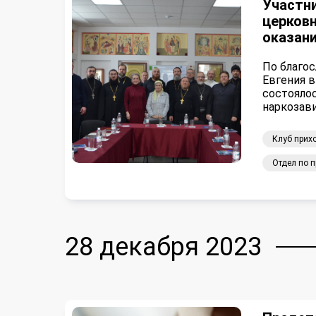
Участни
церков
оказан
По благо
Евгения 
состояло
наркозав
Клуб прихо
Отдел по 
28 декабря 2023