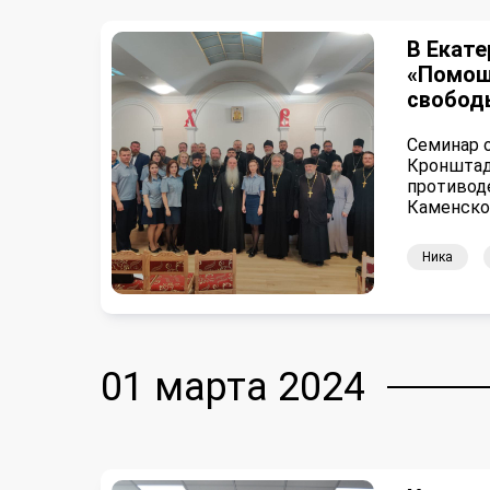
В Екате
«Помощ
свобо
Семинар 
Кронштад
противод
Каменско
Ника
01 марта 2024