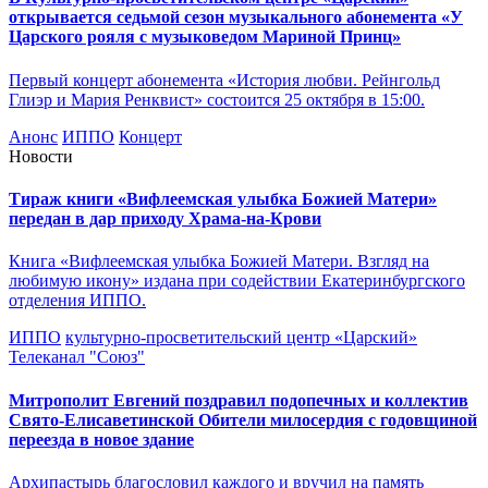
открывается седьмой сезон музыкального абонемента «У
Царского рояля с музыковедом Мариной Принц»
Первый концерт абонемента «История любви. Рейнгольд
Глиэр и Мария Ренквист» состоится 25 октября в 15:00.
Анонс
ИППО
Концерт
Новости
Тираж книги «Вифлеемская улыбка Божией Матери»
передан в дар приходу Храма-на-Крови
Книга «Вифлеемская улыбка Божией Матери. Взгляд на
любимую икону» издана при содействии Екатеринбургского
отделения ИППО.
ИППО
культурно-просветительский центр «Царский»
Телеканал "Союз"
Митрополит Евгений поздравил подопечных и коллектив
Свято-Елисаветинской Обители милосердия с годовщиной
переезда в новое здание
Архипастырь благословил каждого и вручил на память