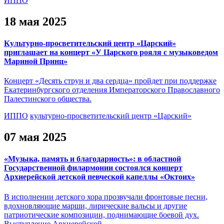
ИППО
18 мая 2025
Культурно-просветительский центр «Царский»
приглашает на концерт «У Царского рояля с музыковедом
Мариной Принц»
Концерт «Десять струн и два сердца» пройдет при поддержке
Екатеринбургского отделения Императорского Православного
Палестинского общества.
ИППО
культурно-просветительский центр «Царский»
07 мая 2025
«Музыка, память и благодарность»: в областной
Государственной филармонии состоялся концерт
Архиерейской детской певческой капеллы «Октоих»
В исполнении детского хора прозвучали фронтовые песни,
вдохновляющие марши, лирические вальсы и другие
патриотические композиции, поднимающие боевой дух.
Выступление Архиерейской…