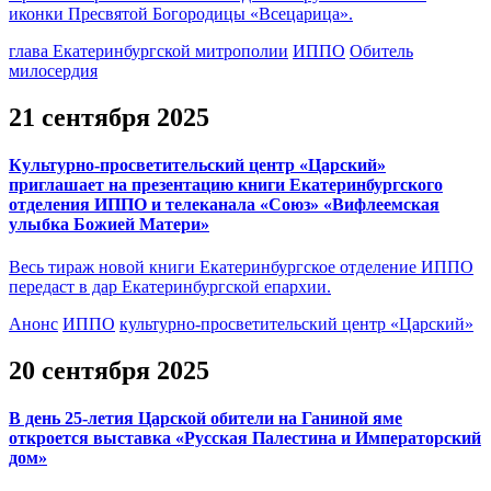
иконки Пресвятой Богородицы «Всецарица».
глава Екатеринбургской митрополии
ИППО
Обитель
милосердия
21 сентября 2025
Культурно-просветительский центр «Царский»
приглашает на презентацию книги Екатеринбургского
отделения ИППО и телеканала «Союз» «Вифлеемская
улыбка Божией Матери»
Весь тираж новой книги Екатеринбургское отделение ИППО
передаст в дар Екатеринбургской епархии.
Анонс
ИППО
культурно-просветительский центр «Царский»
20 сентября 2025
В день 25-летия Царской обители на Ганиной яме
откроется выставка «Русская Палестина и Императорский
дом»