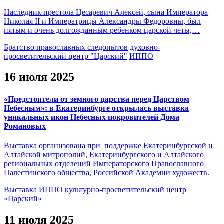
Наследник престола Цесаревич Алексей, сына Императора
Николая II и Императрицы Александры Федоровны, был
пятым и очень долгожданным ребенком царской четы,…
Братство православных следопытов
духовно-
просветительский центр "Царский"
ИППО
16 июля 2025
«Предстоятели от земного царства перед Царством
Небесным»: в Екатеринбурге открылась выставка
уникальных икон Небесных покровителей Дома
Романовых
Выставка организована при поддержке Екатеринбургской и
Алтайской митрополий, Екатеринбургского и Алтайского
региональных отделений Императорского Православного
Палестинского общества, Российской Академии художеств.
Выставка
ИППО
культурно-просветительский центр
«Царский»
11 июля 2025