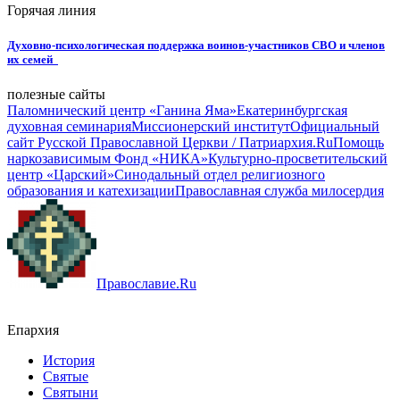
Горячая линия
Духовно-психологическая поддержка воинов-участников СВО и членов
их семей
полезные сайты
Паломнический центр «Ганина Яма»
Екатеринбургская
духовная семинария
Миссионерский институт
Официальный
сайт Русской Православной Церкви / Патриархия.Ru
Помощь
наркозависимым Фонд «НИКА»
Культурно-просветительский
центр «Царский»
Синодальный отдел религиозного
образования и катехизации
Православная служба милосердия
Православие.Ru
Епархия
История
Святые
Святыни