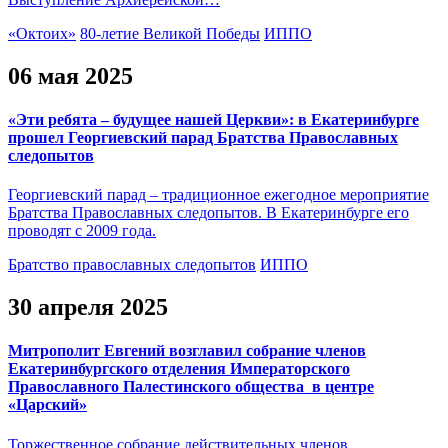
«Октоих»
80-летие Великой Победы
ИППО
06 мая 2025
«Эти ребята – будущее нашей Церкви»: в Екатеринбурге
прошел Георгиевский парад Братства Православных
следопытов
Георгиевский парад – традиционное ежегодное мероприятие
Братства Православных следопытов. В Екатеринбурге его
проводят с 2009 года.
Братство православных следопытов
ИППО
30 апреля 2025
Митрополит Евгений возглавил собрание членов
Екатеринбургского отделения Императорского
Православного Палестинского общества в центре
«Царский»
Торжественное собрание действительных членов