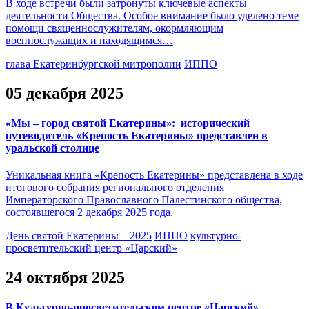
В ходе встречи были затронуты ключевые аспекты
деятельности Общества. Особое внимание было уделено теме
помощи священнослужителям, окормляющим
военнослужащих и находящимся…
глава Екатеринбургской митрополии
ИППО
05 декабря 2025
«Мы – город святой Екатерины»: исторический
путеводитель «Крепость Екатерины» представлен в
уральской столице
Уникальная книга «Крепость Екатерины» представлена в ходе
итогового собрания регионального отделения
Императорского Православного Палестинского общества,
состоявшегося 2 декабря 2025 года.
День святой Екатерины – 2025
ИППО
культурно-
просветительский центр «Царский»
24 октября 2025
В Культурно-просветительском центре «Царский»