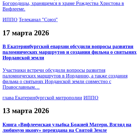
Богородицы, хранящемся в храме Рождества Христова в
Вифлееме.
ИППО
Телеканал "Союз"
17 марта 2026
В Екатеринбургской епархии обсудили вопросы развития
паломнических маршрутов и создания фильма о святынях
Иорданской земли
Участники встречи обсудили вопросы развития
паломнических маршрутов в Иорданию, а также создания
фильма о святынях Иорданской земли совместно с
Православным…
глава Екатеринбургской митрополии
ИППО
13 марта 2026
Книга «Вифлеемская улыбка Божией Матери. Взгляд на
любимую икону» переиздана на Святой Земле