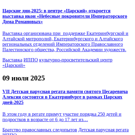
Царские дни-2025: в центре «Царский» откроется
выставка икон «Небесные покровители Императорского
Дома Романовых»
Выставка организована при поддержке Екатеринбургской и
Алтайской митрополий, Екатеринбургского и Алтайского
региональных отделений Императорского Православного
Палестинского общества, Российской Академии художеств.
Выставка
ИППО
культурно-просветительский центр
«Царский»
09 июля 2025
VII Детская парусная регата памяти святого Цесаревича
Алексия состоится в Екатеринбурге в рамках Царских
дней-2025
В этом году в регате примут участие порядка 250 детей и
подростков в возрасте от 6 до 17 лет из…
Братство православных следопытов
Детская парусная регата