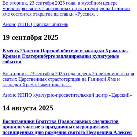
Во вторник, 23 сентября 2025 года, в музейном центре
монастыря святых Царственных страстотерпцев на Ганиной
яме состоится открытие выставки «Русская…
Анонс
ИППО
Царская обитель
19 сентября 2025
В честь 25-летия Царской обители и закладки Храма-на-
Крови в Екатеринбурге запланированы культурные
события
Во вторник, 23 сентября 2025 года, в день 25-летия монастыря
святых Царственных страстотерпцев на Ганиной Яме и
закладки Храма-Памятника на…
Анонс
ИППО
культурно-просветительский центр «Царский»
14 августа 2025
Воспитанники Братства Православных следопытов
приняли участие в праздничных мероприятиях,
посвященных дню рождения святого Цесаревича Алексея