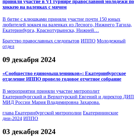
приняли участие в VI турнире православной молодежи по
хоккею на валенках с мячом
В битве с клюшками приняли участие почти 150 юных
любителей хоккея на валенках из Лесного, Нижнего Тагила,
Екатеринбурга, Краснотурьинска, Нижней…
Братство православных следопытов
ИППО
Молодежный
отдел
09 декабря 2024
«Сообщество единомышленников»: Екатеринбургское
отделение ИППО провело годовое отчетное собрание
В мероприятии приняли участие митрополит
Екатеринбургский и Верхотурский Евгений и директор ДИП
МИД Роcсии Мария Владимировна Захарова.
глава Екатеринбургской митрополии
Екатерининские
дни-2024
ИППО
03 декабря 2024