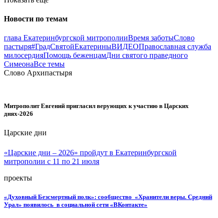
Новости по темам
глава Екатеринбургской митрополии
Время заботы
Слово
пастыря
#ГрадСвятойЕкатерины
ВИДЕО
Православная служба
милосердия
Помощь беженцам
Дни святого праведного
Симеона
Все темы
Слово Архипастыря
Митрополит Евгений пригласил верующих к участию в Царских
днях-2026
Царские дни
«Царские дни – 2026» пройдут в Екатеринбургской
митрополии с 11 по 21 июля
проекты
«Духовный Безсмертный полк»: сообщество «Хранители веры. Средний
Урал» появилось в социальной сети «ВКонтакте»