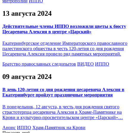
митрополии
ИППО
13 августа 2024
Действительные члены ИППО возложили цветы к бюсту
Цесаревича Алексия в центре «Царский»
Екатеринбургское отделение Императорского православного
палестинского общества в честь 120-летия со дня рождения
Цесаревича Алексия провело ряд памятных мероприятий.
Братство православных следопытов
ВИДЕО
ИППО
09 августа 2024
В день 120-летия со дня рождения цесаревича Алексия в
Екатеринбурге пройдут праздничные мероприятия
В понедельник, 12 августа, в честь дня рождения святого
страстотерпца цесаревича Алексия в Храме-Памятнике на
Крови и культурно-просветительском центре «Царский»…
Анонс
ИППО
Храм-Памятник на Крови
Показать ещё