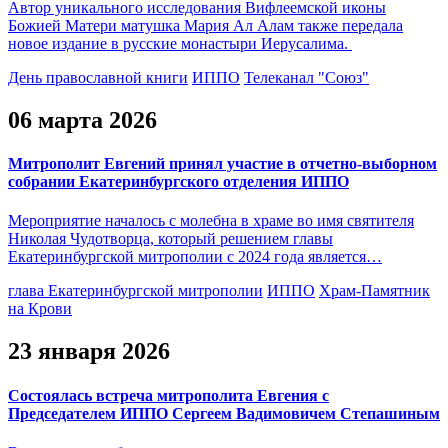
Автор уникального исследования Вифлеемской иконы
Божией Матери матушка Мария Ал Алам также передала
новое издание в русские монастыри Иерусалима.
День православной книги
ИППО
Телеканал "Союз"
06 марта 2026
Митрополит Евгений принял участие в отчетно-выборном
собрании Екатеринбургского отделения ИППО
Мероприятие началось с молебна в храме во имя святителя
Николая Чудотворца, который решением главы
Екатеринбургской митрополии с 2024 года является…
глава Екатеринбургской митрополии
ИППО
Храм-Памятник
на Крови
23 января 2026
Состоялась встреча митрополита Евгения с
Председателем ИППО Сергеем Вадимовичем Степашиным