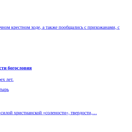
ном крестном ходе, а также пообщались с прихожанами, с
сти богословия
ех лет.
тырь
 «силой христианской «солености», твердости,…