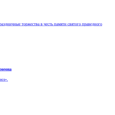
здничные торжества в честь памяти святого праведного
имеона
оюз».