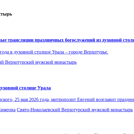
стырь
мые трансляции праздничных богослужений из духовной сто
года в духовной столице Урала – городе Верхотурье.
ий Верхотурский мужской монастырь
духовной столице Урала
ского, 25 мая 2026 года, митрополит Евгений возглавит празд
Симеона
Свято-Николаевский Верхотурский мужской монастырь