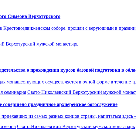
ого Симеона Верхотурского
в Крестовоздвиженском соборе, прошли с верующими в празднич
ий Верхотурский мужской монастырь
тельства о прохождении курсов базовой подготовки в обла
для монашествующих осуществляется в очной форме в течение тр
ая семинария
Свято-Николаевский Верхотурский мужской монас
е совершено праздничное архиерейское богослужение
, приехавших из самых разных концов страны, напитаться здесь
Симеона
Свято-Николаевский Верхотурский мужской монастырь