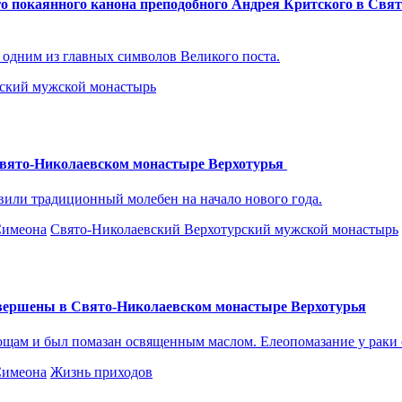
о покаянного канона преподобного Андрея Критского в Свя
 одним из главных символов Великого поста.
ский мужской монастырь
вято-Николаевском монастыре Верхотурья
или традиционный молебен на начало нового года.
Симеона
Свято-Николаевский Верхотурский мужской монастырь
овершены в Свято-Николаевском монастыре Верхотурья
ощам и был помазан освященным маслом. Елеопомазание у раки
Симеона
Жизнь приходов