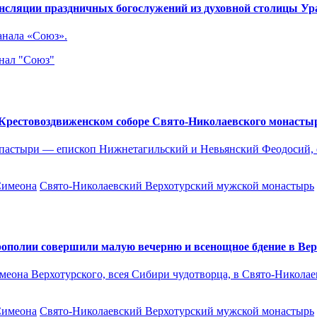
ансляции праздничных богослужений из духовной столицы Ур
анала «Союз».
нал "Союз"
Крестовоздвиженском соборе Свято-Николаевского ​монасты
пастыри — епископ Нижнетагильский и Невьянский Феодосий, 
Симеона
Свято-Николаевский Верхотурский мужской монастырь
рополии совершили малую вечерню и всенощное бдение в Ве
Симеона Верхотурского, всея Сибири чудотворца, в Свято-Никол
Симеона
Свято-Николаевский Верхотурский мужской монастырь