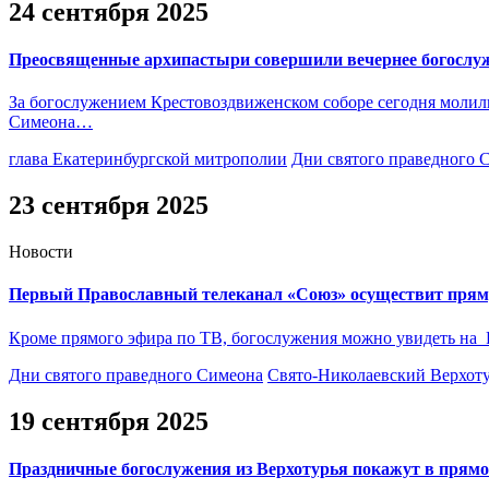
24 сентября 2025
Преосвященные архипастыри совершили вечернее богослуж
За богослужением Крестовоздвиженском соборе сегодня молил
Симеона…
глава Екатеринбургской митрополии
Дни святого праведного 
23 сентября 2025
Новости
Первый Православный телеканал «Союз» осуществит прям
Кроме прямого эфира по ТВ, богослужения можно увидеть на R
Дни святого праведного Симеона
Свято-Николаевский Верхот
19 сентября 2025
Праздничные богослужения из Верхотурья покажут в прям