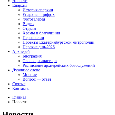
Новости
Епархия
История епархии
Епархия в цифрах
Фотогалерея
Видео
Отделы
Храмы и благочиния
Персоналии
Проекты Екатеринбургской митрополии
Царские дни-2026
Архиерей
Биография
Слово архипастыря
Расписание архиерейских богослужений
Духовное слово
Мнение
Вопрос — ответ
Святые
Контакты
Главная
Новости
Новости