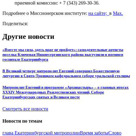
приемной комиссии: + 7 (343) 269-30-36.
Подробнее о Миссионерском институте:
на сайте;
в
Мах.
Поделиться:
Другие новости
«Вместе мы сила, здесь враг не пройдет»: самодеятельные артисты
поселка Ключевая Нижнесергинского района выступили в военном
госпитале Екатеринбурга
В Великий четверг митрополит Евгений совершил Божественную
литургию в Свято-Троицком кафедральном соборе уральской столицы
Митрополит Евгений в программе «Архипастырь» – о главных итогах
XXXIV Международных Рождественских чтений, Соборе
Екатеринбургских святых и Великом посте
Смотреть все новости
Новости по темам
глава Екатеринбургской митрополии
Время заботы
Слово