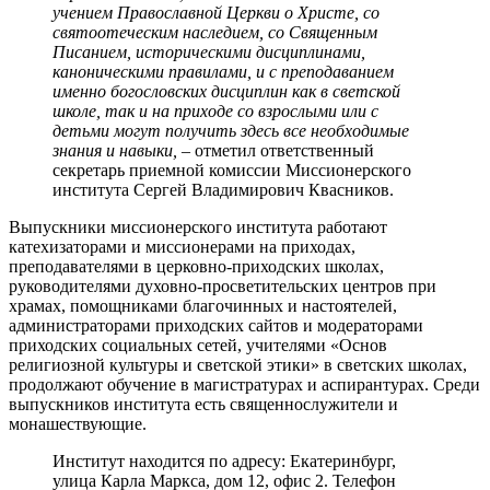
учением Православной Церкви о Христе, со
святоотеческим наследием, со Священным
Писанием, историческими дисциплинами,
каноническими правилами, и с преподаванием
именно богословских дисциплин как в светской
школе, так и на приходе со взрослыми или с
детьми могут получить здесь все необходимые
знания и навыки,
– отметил ответственный
секретарь приемной комиссии Миссионерского
института Сергей Владимирович Квасников.
Выпускники миссионерского института работают
катехизаторами и миссионерами на приходах,
преподавателями в церковно-приходских школах,
руководителями духовно-просветительских центров при
храмах, помощниками благочинных и настоятелей,
администраторами приходских сайтов и модераторами
приходских социальных сетей, учителями «Основ
религиозной культуры и светской этики» в светских школах,
продолжают обучение в магистратурах и аспирантурах. Среди
выпускников института есть священнослужители и
монашествующие.
Институт находится по адресу: Екатеринбург,
улица Карла Маркса, дом 12, офис 2. Телефон