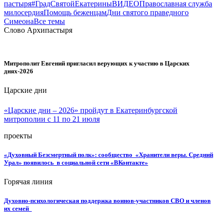
пастыря
#ГрадСвятойЕкатерины
ВИДЕО
Православная служба
милосердия
Помощь беженцам
Дни святого праведного
Симеона
Все темы
Слово Архипастыря
Митрополит Евгений пригласил верующих к участию в Царских
днях-2026
Царские дни
«Царские дни – 2026» пройдут в Екатеринбургской
митрополии с 11 по 21 июля
проекты
«Духовный Безсмертный полк»: сообщество «Хранители веры. Средний
Урал» появилось в социальной сети «ВКонтакте»
Горячая линия
Духовно-психологическая поддержка воинов-участников СВО и членов
их семей