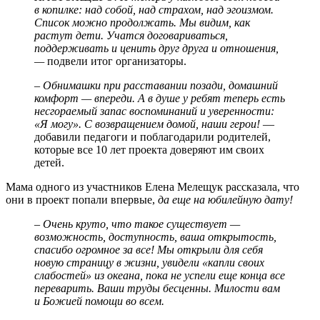
в копилке: над собой, над страхом, над эгоизмом.
Список можно продолжать. Мы видим, как
растут дети. Учатся договариваться,
поддерживать и ценить друг друга и отношения,
—
подвели итог организаторы.
– Обнимашки при расставании позади, домашний
комфорт — впереди. А в душе у ребят теперь есть
несгораемый запас воспоминаний и уверенности:
«Я могу». С возвращением домой, наши герои!
—
добавили педагоги и поблагодарили родителей,
которые все 10 лет проекта доверяют им своих
детей.
Мама одного из участников Елена Мелещук рассказала, что
они в проект попали впервые,
да еще на юбилейную дату!
– Очень круто, что такое существует —
возможность, доступность, ваша открытость,
спасибо огромное за все! Мы открыли для себя
новую страницу в жизни, увидели «капли своих
слабостей» из океана, пока не успели еще конца все
переварить. Ваши труды бесценны. Милости вам
и Божией помощи во всем.