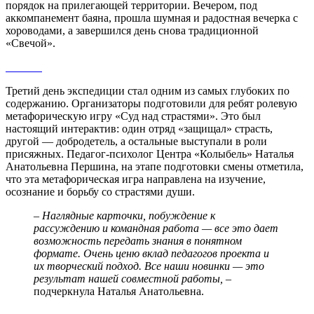
порядок на прилегающей территории. Вечером, под
аккомпанемент баяна, прошла шумная и радостная вечерка с
хороводами, а завершился день снова традиционной
«Свечой».
Третий день экспедиции стал одним из самых глубоких по
содержанию. Организаторы подготовили для ребят ролевую
метафорическую игру «Суд над страстями». Это был
настоящий интерактив: один отряд «защищал» страсть,
другой — добродетель, а остальные выступали в роли
присяжных. Педагог-психолог Центра «Колыбель» Наталья
Анатольевна Першина, на этапе подготовки смены отметила,
что эта метафорическая игра направлена на изучение,
осознание и борьбу со страстями души.
– Наглядные карточки, побуждение к
рассуждению и командная работа — все это дает
возможность передать знания в понятном
формате. Очень ценю вклад педагогов проекта и
их творческий подход. Все наши новинки — это
результат нашей совместной работы, –
подчеркнула Наталья Анатольевна.