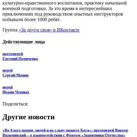
культурно-нравственного воспитания, практику начальной
военной подготовки. За это время в интереснейших
приключениях под руководством опытных инструкторов
побывали более 1000 ребят.
Группа
«За други своя» в ВКонтакте
Действующие лица
протоиерей
Евгений Попиченко
иерей
Сергий Манин
иерей
Иоанн Черных
Поделиться:
Другие новости
«Во благо наших людей и во славу нашего Бога»: протоиерей Виктор
Вильчинский – о взаимодействии с Фондом «Защитники Отечества»