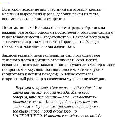
Во второй половине дня участники изготовили кресты –
мальчики вырезали из дерева, девочки пекли из теста,
вспоминая о терпении и смирении.
После активных «Веселых стартов» отряды собрались на
важный разговор: подростки посмотрели и обсудили фильм о
гаджетозависимости «Предательство». Вечером всех ждала
тактическая игра на местности «Горлица», требующая
смекалки и командного взаимодействия.
Заключительный день экспедиции был посвящен теме
телесного поста и умению ограничивать себя. Ребята
осваивали полезные навыки: приняли участие в мастер-классе
по простым и вкусным постным блюдам, вязанию узлов
(подготовка к летним походам). А также состоялся
откровенный разговор о словесном мусоре и целомудрии.
–
Вернулись. Другие. Счастливые. 50-я юбилейная
смена нашей экспедиции позади. Мы всегда
говорим, что экспедиция — это «немаленькая»
маленькая жизнь. За четыре дня в режиме нон-
стоп каждый участник прожил свою историю,
где было много, порой сложного, но
НАСТОЯЩЕГО. И теперь у каждого своя победа