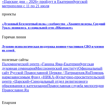
«Царские дни – 2026» пройдут в Екатеринбургской
митрополии с 11 по 21 июля
проекты
«Духовный Безсмертный полк»: сообщество «Хранители веры. Средний
Урал» появилось в социальной сети «ВКонтакте»
Горячая линия
Духовно-психологическая поддержка воинов-участников СВО и членов
их семей
полезные сайты
Паломнический центр «Ганина Яма»
Екатеринбургская
духовная семинария
Миссионерский институт
Официальный
сайт Русской Православной Церкви / Патриархия.Ru
Помощь
наркозависимым Фонд «НИКА»
Культурно-просветительский
центр «Царский»
Синодальный отдел религиозного
образования и катехизации
Православная служба милосердия
Православие.Ru
Епархия