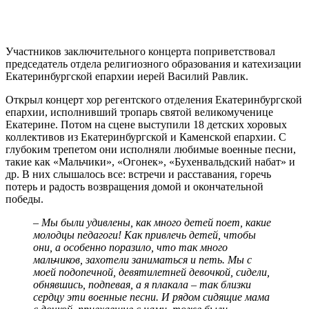
Участников заключительного концерта поприветствовал
председатель отдела религиозного образования и катехизации
Екатеринбургской епархии иерей Василий Равлик.
Открыл концерт хор регентского отделения Екатеринбургской
епархии, исполнивший тропарь святой великомученице
Екатерине. Потом на сцене выступили 18 детских хоровых
коллективов из Екатеринбургской и Каменской епархии. С
глубоким трепетом они исполняли любимые военные песни,
такие как «Мальчики», «Огонек», «Бухенвальдский набат» и
др. В них слышалось все: встречи и расставания, горечь
потерь и радость возвращения домой и окончательной
победы.
– Мы были удивлены, как много детей поет, какие
молодцы педагоги! Как привлечь детей, чтобы
они, а особенно поразило, что так много
мальчиков, захотели заниматься и петь. Мы с
моей подопечной, девятилетней девочкой, сидели,
обнявшись, подпевая, а я плакала – так близки
сердцу эти военные песни. И рядом сидящие мама