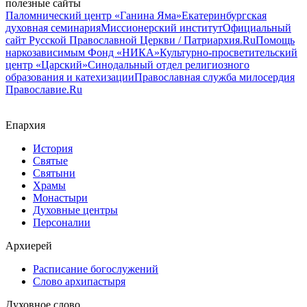
полезные сайты
Паломнический центр «Ганина Яма»
Екатеринбургская
духовная семинария
Миссионерский институт
Официальный
сайт Русской Православной Церкви / Патриархия.Ru
Помощь
наркозависимым Фонд «НИКА»
Культурно-просветительский
центр «Царский»
Синодальный отдел религиозного
образования и катехизации
Православная служба милосердия
Православие.Ru
Епархия
История
Святые
Святыни
Храмы
Монастыри
Духовные центры
Персоналии
Архиерей
Расписание богослужений
Слово архипастыря
Духовное слово