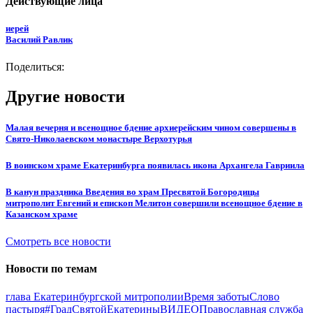
Действующие лица
иерей
Василий Равлик
Поделиться:
Другие новости
Малая вечерня и всенощное бдение архиерейским чином совершены в
Свято-Николаевском монастыре Верхотурья
В воинском храме Екатеринбурга появилась икона Архангела Гавриила
В канун праздника Введения во храм Пресвятой Богородицы
митрополит Евгений и епископ Мелитон совершили всенощное бдение в
Казанском храме
Смотреть все новости
Новости по темам
глава Екатеринбургской митрополии
Время заботы
Слово
пастыря
#ГрадСвятойЕкатерины
ВИДЕО
Православная служба