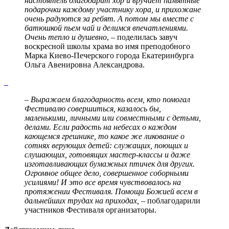
настоятель благодарит хор и вручает памятные
подарочки каждому участнику хора, и прихожане
очень радуются за ребят. А потом мы вместе с
батюшкой пьем чай и делимся впечатлениями.
Очень тепло и душевно
, – поделилась завуч
воскресной школы храма во имя преподобного
Марка Киево-Печерского города Екатеринбурга
Ольга Авенировна Александрова.
– Выражаем благодарность всем, кто помогал
Фестивалю совершиться, казалось бы,
маленькими, личными или совместными с детьми,
делами. Если радость на небесах о каждом
кающемся грешнике, то какое же ликование о
сотнях верующих детей: служащих, поющих и
слушающих, готовящих мастер-классы и даже
изготавливающих бумажных птичек для других.
Огромное общее дело, совершенное соборными
усилиями! И это все время чувствовалось на
протяжении Фестиваля. Помощи Божией всем в
дальнейших трудах на приходах, –
поблагодарили
участников Фестиваля организаторы.