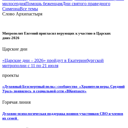
милосердия
Помощь беженцам
Дни святого праведного
Симеона
Все темы
Слово Архипастыря
Митрополит Евгений пригласил верующих к участию в Царских
днях-2026
Царские дни
«Царские дни – 2026» пройдут в Екатеринбургской
митрополии с 11 по 21 июля
проекты
«Духовный Безсмертный полк»: сообщество «Хранители веры. Средний
Урал» появилось в социальной сети «ВКонтакте»
Горячая линия
Духовно-психологическая поддержка воинов-участников СВО и членов
их семей