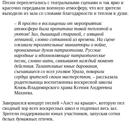
Песни переплетались с театральными сценами и так ярко и
красочно передавали военную атмосферу, что все зрители
выходили из зала со словами благодарности и теплом в душе.
– Я
просто в восхищении от мероприятия:
атмосфера была пропитана такой теплотой и
уютом! Зал, дышащий стариной, с изящной
лепниной, словно сотканной из времени. На сцене
оживали трогательные миниатюры о войне,
пронизанные духом патриотизма. Русские
народные и вдохновляющие патриотические
песни, словно нити, связывают каждый момент
действия. Талантливые юные дарования,
съехавшиеся со всех уголков Урала, покорили
сердца зрителей своим мастерством,
– рассказала
родительница воспитанника воскресной школы
Князь-Владимирского храма Ксения Андреевна
Махнева.
Завершился концерт песней «Аист на крыше», которую пел
сводный хор всех воскресных школ и подпевал весь зал.
Зрители поддерживали юных участников, запуская сотни
белых бумажных птичек.