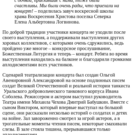
с дочкой, приехавшие с нами, тоже были
счастливы. Мы были очень рады, что приехали на
концерт!
– поделилась завуч воскресной школы
храма Воскресения Христова поселка Северка
Елена Альбертовна Логвинова.
По доброй традиции участники концерта не уходили после
своего выступления, а поддерживали выступления других
хоровых коллективов, с которыми очень сдружились, ведь
пройдено уже многое – конкурсное прослушивание,
Божественная Литургия и теперь – концерт. Ребята во время
выступления находились на балконе и благодарили громкими
аплодисментами всех участников.
Сценарий театрализации концерта был создан Ольгой
Авенировной Александровой на основе подлинных писем
солдат Великой Отечественной и реальной истории танкиста
Уральского добровольческого танкового корпуса Ивана
Соболева. Режиссером и актером выступил руководитель
Театра имени Михаила Чехова Дмитрий Бабушкин. Вместе с
сыном Виктором, который впервые выступал на большой
сцене, они рассказали несколько историй о солдатах и детях
на войне. Зал завороженно смотрел за игрой актеров, а в
трогательные моменты чтения писем, некоторые смахивали
слезы. В зале стояла тишина, прерывавшаяся только
аплодисментами.