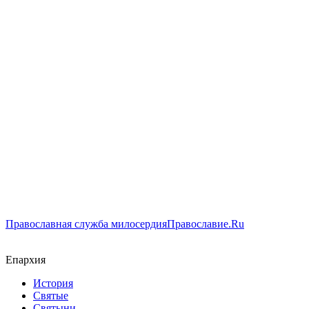
Православная служба милосердия
Православие.Ru
Епархия
История
Святые
Святыни