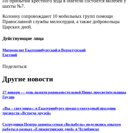
По прибытии крестного хода в обители состоится молебен у
шахты №7.
Колонну сопровождают 10 мобильных групп помощи
Православной службы милосердия, а также добровольцы
Царских дней.
Действующие лица
Митрополит Екатеринбургский и Верхотурский
Евгений
Поделиться:
Другие новости
27 января — день памяти равноапостольной Нины, просветительницы
Грузии
«Вы – свет мира»: в Екатеринбурге прошел ежегодный праздник
трезвости «Встреча друзей»
Сотрудники Центра защиты семьи «Колыбель» поделились опытом
работы в рамках «Елизаветинских дней» в Челябинске