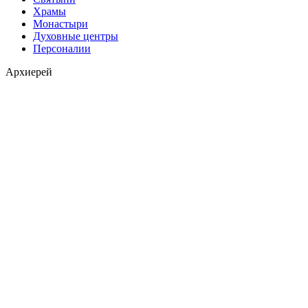
Храмы
Монастыри
Духовные центры
Персоналии
Архиерей
Расписание богослужений
Слово архипастыря
Духовное слово
Мнение
Вопросы-ответы
Проекты
Новости
Отделы
Контакты
Екатеринбургская
Епархия
Нижнетагильская
Епархия
Каменская