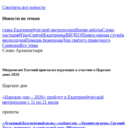
Смотреть все новости
Новости по темам
глава Екатеринбургской митрополии
Время заботы
Слово
пастыря
#ГрадСвятойЕкатерины
ВИДЕО
Православная служба
милосердия
Помощь беженцам
Дни святого праведного
Симеона
Все темы
Слово Архипастыря
Митрополит Евгений пригласил верующих к участию в Царских
днях-2026
Царские дни
«Царские дни – 2026» пройдут в Екатеринбургской
митрополии с 11 по 21 июля
проекты
«Духовный Безсмертный полк»: сообщество «Хранители веры. Средний
Урал» появилось в социальной сети «ВКонтакте»