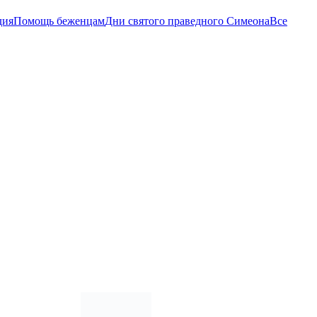
дия
Помощь беженцам
Дни святого праведного Симеона
Все