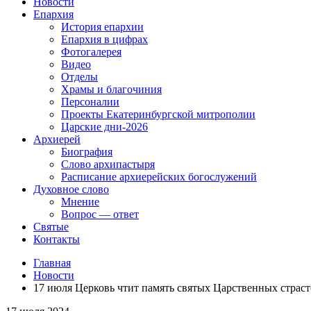
Новости
Епархия
История епархии
Епархия в цифрах
Фотогалерея
Видео
Отделы
Храмы и благочиния
Персоналии
Проекты Екатеринбургской митрополии
Царские дни-2026
Архиерей
Биография
Слово архипастыря
Расписание архиерейских богослужений
Духовное слово
Мнение
Вопрос — ответ
Святые
Контакты
Главная
Новости
17 июля Церковь чтит память святых Царственных страс