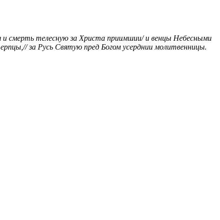
я и смерть телесную за Христа приимшии/ и венцы Небесными
ерпцы,// за Русь Святую пред Богом усерднии молитвенницы.