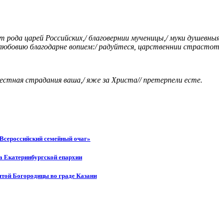
рода царей Российских,/ благовернии мученицы,/ муки душевны
 любовию благодарне вопием:/ радуйтеся, царственнии страстот
естная страдания ваша,/ яже за Христа// претерпели есте.
«Всероссийский семейный очаг»
а Екатеринбургской епархии
ятой Богородицы во граде Казани