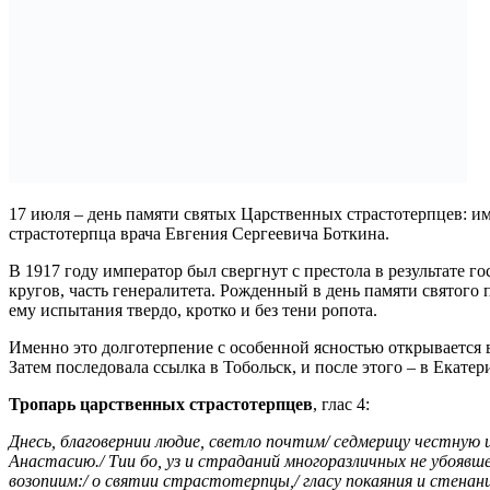
17 июля – день памяти святых Царственных страстотерпцев: и
страстотерпца врача Евгения Сергеевича Боткина.
В 1917 году император был свергнут с престола в результате 
кругов, часть генералитета. Рожденный в день памяти святого
ему испытания твердо, кротко и без тени ропота.
Именно это долготерпение с особенной ясностью открывается 
Затем последовала ссылка в Тобольск, и после этого – в Екатер
Тропарь царственных страстотерпцев
, глас 4:
Днесь, благовернии людие, светло почтим/ седмерицу честную 
Анастасию./ Тии бо, уз и страданий многоразличных не убоявше
возопиим:/ о святии страстотерпцы,/ гласу покаяния и стена