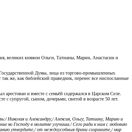
сия, великих княжон Ольги, Татианы, Марии, Анастасии и
ов Государственной Думы, лица из торгово-промышленных
т так же, как библейский праведник, перенес все ниспосланные
л арестован и вместе с семьёй содержался в Царском Селе.
те с супругой, сыном, дочерьми, свитой в возрасте 50 лет.
/ Николая и Александру,/ Алексия, Ольгу, Татиану, Марию и
ние ко Господу в молитве улучиша./ Сего ради к ним с любовию
славию утвердите,/ от междоусобныя брани сохраните,/ мир