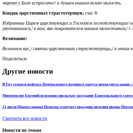
мирови у Бога испросите// и душам нашим велию милость.
Кондак царственных страстотерпцев,
глас 8:
Избраннии Царем царствующих и Господем господствующих/ от 
увенчавшиися,/ к вам, яко покровителем нашим милостивым,/ с
Величание:
Величаем вас,/ святии царственнии страстотерпцы,/ и чтим ч
Поделиться:
Другие новости
В Год семьи в войсках Центрального военного округа проводится акция 
Митрополит Евгений возглавил июльское заседание Епархиального совет
21 июля Православная Церковь отмечает праздник явления иконы Пресв
Смотреть все новости
Новости по темам