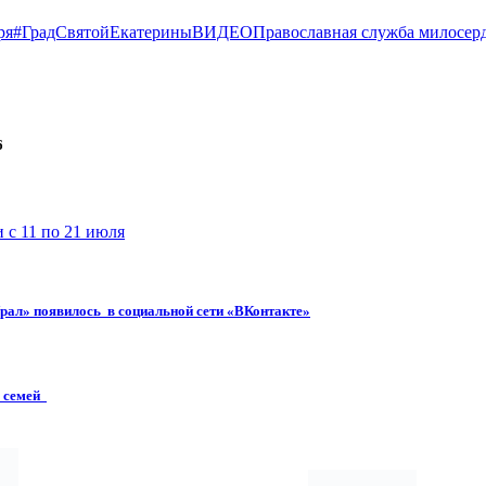
ря
#ГрадСвятойЕкатерины
ВИДЕО
Православная служба милосер
6
 с 11 по 21 июля
рал» появилось в социальной сети «ВКонтакте»
х семей