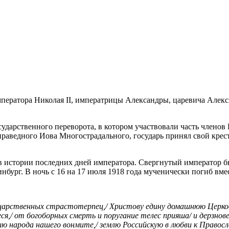
мператора Николая II, императрицы Александры, царевича Алек
государственного переворота, в котором участвовали часть член
 праведного Иова Многострадального, государь принял свой крес
в истории последних дней императора. Свергнутый император бы
инбург. В ночь с 16 на 17 июля 1918 года мученически погиб вмес
царственных страстотерпец,/ Христову едину домашнюю Церковь:
ся,/ от богоборных смерть и поругание телес прияша/ и дерзнове
нию народа нашего вонмите,/ землю Российскую в любви к Право