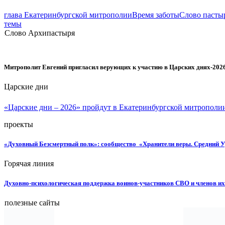
глава Екатеринбургской митрополии
Время заботы
Слово пасты
темы
Слово Архипастыря
Митрополит Евгений пригласил верующих к участию в Царских днях-202
Царские дни
«Царские дни – 2026» пройдут в Екатеринбургской митрополии
проекты
«Духовный Безсмертный полк»: сообщество «Хранители веры. Средний У
Горячая линия
Духовно-психологическая поддержка воинов-участников СВО и членов и
полезные сайты