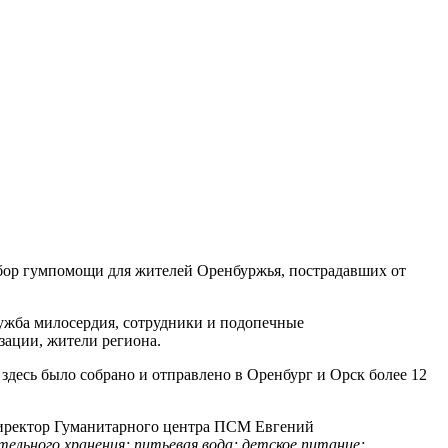
сбор гумпомощи для жителей Оренбуржья, пострадавших от
ужба милосердия, сотрудники и подопечные
зации, жители региона.
десь было собрано и отправлено в Оренбург и Орск более 12
директор Гуманитарного центра ПСМ Евгений
тельного хранения; питьевая вода; детское питание;