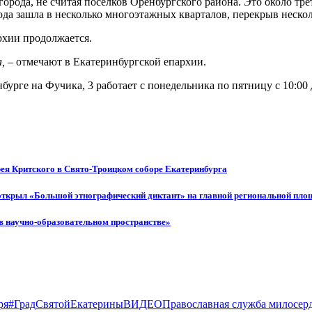
рода, не считая поселков Оренбургского района. Это около трет
Вода зашла в несколько многоэтажных кварталов, перекрыв неско
рхии продолжается.
,
– отмечают в Екатеринбургской епархии.
ге на Фучика, 3 работает с понедельника по пятницу с 10:00 д
ея Критского в Свято-Троицком соборе Екатеринбурга
открыл «Большой этнографический диктант» на главной региональной пло
в научно-образовательном пространстве»
ря
#ГрадСвятойЕкатерины
ВИДЕО
Православная служба милосер