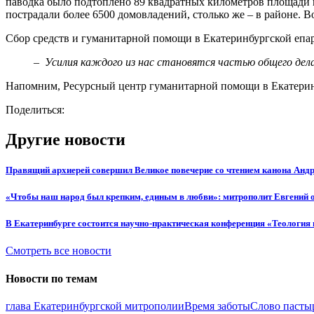
паводка было подтоплено 89 квадратных километров площади го
пострадали более 6500 домовладений, столько же – в районе. 
Сбор средств и гуманитарной помощи в Екатеринбургской епа
–
Усилия каждого из нас становятся частью общего дела
Напомним, Ресурсный центр гуманитарной помощи в Екатеринбур
Поделиться:
Другие новости
Правящий архиерей совершил Великое повечерие со чтением канона Андр
«Чтобы наш народ был крепким, единым в любви»: митрополит Евгений 
В Екатеринбурге состоится научно-практическая конференция «Теология 
Смотреть все новости
Новости по темам
глава Екатеринбургской митрополии
Время заботы
Слово пасты