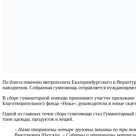
По благословению митрополита Екатеринбургского и Верхотур
наводнения. Собранная гумпомощь отправляется нуждающимс
В сборе гуманитарной помощи принимают участие прихожане х
Благотворительного фонда «Ника», руководители и юные скау
Одной из главных точек сбора гумпомощи стал Гуманитарный ц
тонн одежды, продуктов и вещей.
– Нами отправлены четыре грузовых машины по три тонны
Викторович Шатских.
– Собраны и отправлены матрасы, 