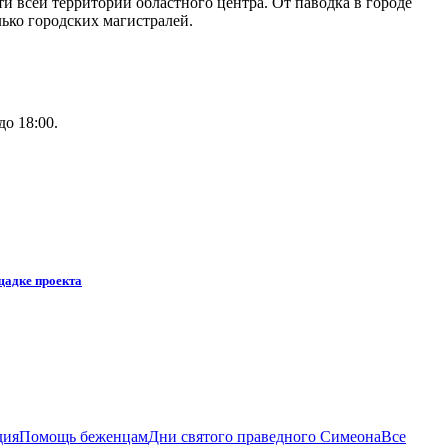
и всей территории областного центра. От паводка в городе
лько городских магистралей.
о 18:00.
щадке проекта
дия
Помощь беженцам
Дни святого праведного Симеона
Все