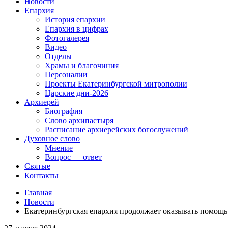
Новости
Епархия
История епархии
Епархия в цифрах
Фотогалерея
Видео
Отделы
Храмы и благочиния
Персоналии
Проекты Екатеринбургской митрополии
Царские дни-2026
Архиерей
Биография
Слово архипастыря
Расписание архиерейских богослужений
Духовное слово
Мнение
Вопрос — ответ
Святые
Контакты
Главная
Новости
Екатеринбургская епархия продолжает оказывать помощь