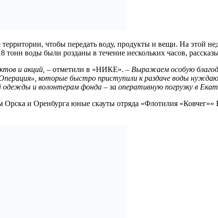
ерритории, чтобы передать воду, продукты и вещи. На этой не
8 тонн воды были розданы в течение нескольких часов, расска
ктов и акций, –
отметили в «НИКЕ».
– Выражаем особую благо
Операция», которые быстро приступили к раздаче воды нужда
 одежды и волонтерам фонда – за оперативную погрузку в Екат
ям Орска и Оренбурга юные скауты отряда «Флотилия «Ковчег»»