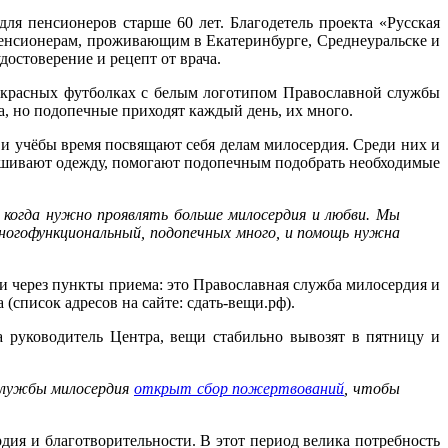
 пенсионеров старше 60 лет. Благодетель проекта «Русская
пенсионерам, проживающим в Екатеринбурге, Среднеуральске и
остоверение и рецепт от врача.
 в красных футболках с белым логотипом Православной службы
, но подопечные приходят каждый день, их много.
 и учёбы время посвящают себя делам милосердия. Среди них и
вешивают одежду, помогают подопечным подобрать необходимые
 когда нужно проявлять больше милосердия и любви. Мы
многофункциональный, подопечных много, и помощь нужна
через пункты приема: это Православная служба милосердия и
(список адресов на сайте: сдать-вещи.рф).
а руководитель Центра, вещи стабильно вывозят в пятницу и
службы милосердия
открыт сбор пожертвований
, чтобы
ия и благотворительности. В этот период велика потребность