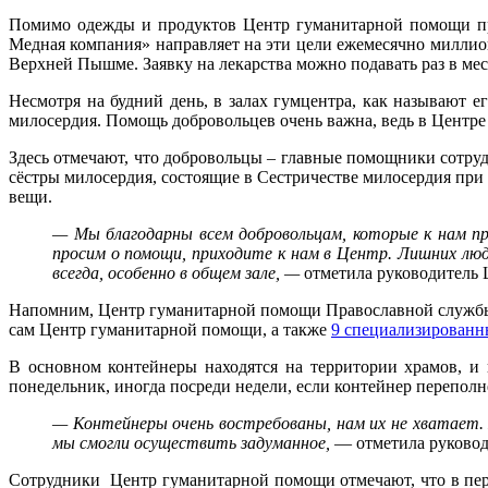
Помимо одежды и продуктов Центр гуманитарной помощи при
Медная компания» направляет на эти цели ежемесячно миллио
Верхней Пышме. Заявку на лекарства можно подавать раз в мес
Несмотря на будний день, в залах гумцентра, как называют 
милосердия. Помощь добровольцев очень важна, ведь в Центре
Здесь отмечают, что добровольцы – главные помощники сотруд
сёстры милосердия, состоящие в Сестричестве милосердия пр
вещи.
— Мы благодарны всем добровольцам, которые к нам пр
просим о помощи, приходите к нам в Центр. Лишних люд
всегда, особенно в общем зале, —
отметила руководитель
Напомним, Центр гуманитарной помощи Православной службы 
сам Центр гуманитарной помощи, а также
9 специализированн
В основном контейнеры находятся на территории храмов, и 
понедельник, иногда посреди недели, если контейнер переполн
— Контейнеры очень востребованы, нам их не хватает
мы смогли осуществить задуманное,
— отметила руковод
Сотрудники Центр гуманитарной помощи отмечают, что в пери