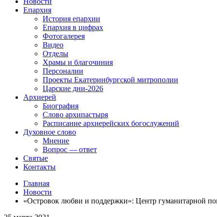
Новости
Епархия
История епархии
Епархия в цифрах
Фотогалерея
Видео
Отделы
Храмы и благочиния
Персоналии
Проекты Екатеринбургской митрополии
Царские дни-2026
Архиерей
Биография
Слово архипастыря
Расписание архиерейских богослужений
Духовное слово
Мнение
Вопрос — ответ
Святые
Контакты
Главная
Новости
«Островок любви и поддержки»: Центр гуманитарной по