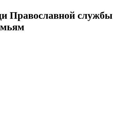
щи Православной службы
емьям