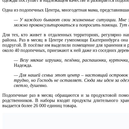
одежды поступает в надлежащем качестве и разбирается подоп
Одна из подопечных Центра, многодетная мама, представившаяс
— У каждого бывают свои жизненные ситуации. Мне зн
можно проконсультироваться и попросить помощи. Тут 
Для тех, кто живет в отдаленных территориях, регулярно н
района. Раз в месяц в Центре гумпомощи Екатеринбурга она
подругой. В посёлке им выделили помещение для хранения и р
около 40 подопечных, приезжают к ней даже из соседних дерев
— Везу мягкие игрушки, пелёнки, распашонки, курточк
Надежда.
— Для нашей семьи этот центр – настоящий островок
трудно, но Господь не оставляет. Сюда мы идем за оде
светло, душевно.
Подопечные раз в месяц обращаются и за продуктовой помо
родственников. В наборы входят продукты длительного хране
выдается более 26 000 единиц товара.