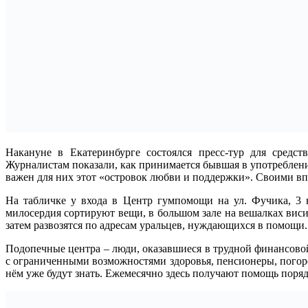
Накануне в Екатеринбурге состоялся пресс-тур для сред
Журналистам показали, как принимается бывшая в употреблени
важен для них этот «островок любви и поддержки». Своими вп
На табличке у входа в Центр гумпомощи на ул. Фучика, 3 
милосердия сортируют вещи, в большом зале на вешалках виси
затем развозятся по адресам уральцев, нуждающихся в помощи
Подопечные центра – люди, оказавшиеся в трудной финансов
с ограниченными возможностями здоровья, пенсионеры, погорел
нём уже будут знать. Ежемесячно здесь получают помощь поряд