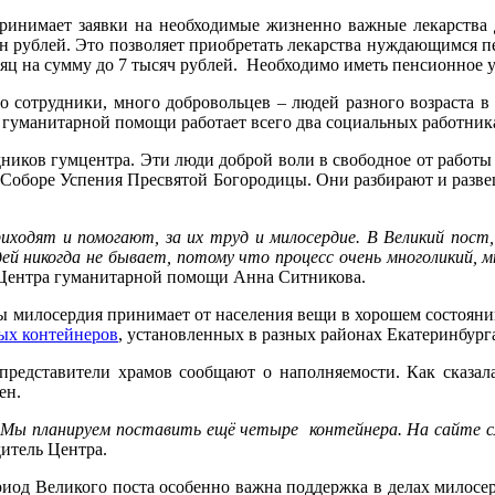
нимает заявки на необходимые жизненно важные лекарства для
н рублей. Это позволяет приобретать лекарства нуждающимся 
яц на сумму до 7 тысяч рублей. Необходимо иметь пенсионное уд
его сотрудники, много добровольцев – людей разного возраста
 гуманитарной помощи работает всего два социальных работника
ников гумцентра. Эти люди доброй воли в свободное от работы
и Соборе Успения Пресвятой Богородицы. Они разбирают и раз
иходят и помогают, за их труд и милосердие. В Великий пост,
ей никогда не бывает, потому что процесс очень многоликий, 
 Центра гуманитарной помощи Анна Ситникова.
милосердия принимает от населения вещи в хорошем состоянии 
ых контейнеров
, установленных в разных районах Екатеринбурга 
представители храмов сообщают о наполняемости. Как сказал
ен.
. Мы планируем поставить ещё четыре контейнера. На сайте 
итель Центра.
од Великого поста особенно важна поддержка в делах милосерд