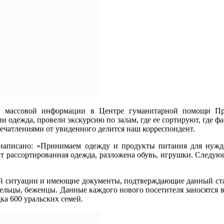
ств массовой информации в Центре гуманитарной помощи Пр
и одежда, провели экскурсию по залам, где ее сортируют, где ф
ечатлениями от увиденного делится наш корреспондент.
написано: «Принимаем одежду и продукты питания для нужда
т рассортированная одежда, разложена обувь, игрушки. Следую
.
ой ситуации и имеющие документы, подтверждающие данный ста
ьцы, беженцы. Данные каждого нового посетителя заносятся в б
ка 600 уральских семей.