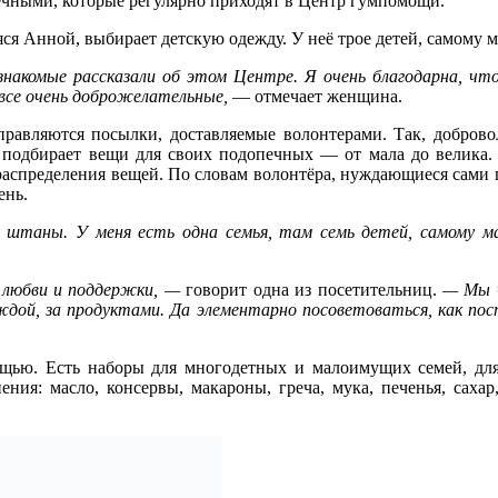
ечными, которые регулярно приходят в Центр гумпомощи.
я Анной, выбирает детскую одежду. У неё трое детей, самому м
акомые рассказали об этом Центре. Я очень благодарна, что
все очень доброжелательные,
— отмечает женщина.
аправляются посылки, доставляемые волонтерами. Так, добро
 подбирает вещи для своих подопечных — от мала до велика.
аспределения вещей. По словам волонтёра, нуждающиеся сами п
ень.
и, штаны. У меня есть одна семья, там семь детей, самому м
 любви и поддержки, —
говорит одна из посетительниц.
— Мы ч
ждой, за продуктами. Да элементарно посоветоваться, как пост
щью. Есть наборы для многодетных и малоимущих семей, для
ния: масло, консервы, макароны, греча, мука, печенья, сахар