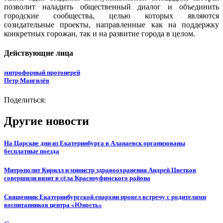
позволит наладить общественный диалог и объединить
городские сообщества, целью которых являются
созидательные проекты, направленные как на поддержку
конкретных горожан, так и на развитие города в целом.
Действующие лица
митрофорный протоиерей
Петр Мангилёв
Поделиться:
Другие новости
На Царские дни из Екатеринбурга в Алапаевск организованы
бесплатные поезда
Митрополит Кирилл и министр здравоохранения Андрей Цветков
совершили визит в сёла Красноуфимского района
Священник Екатеринбургской епархии провел встречу с родителями
воспитанников центра «Юность»