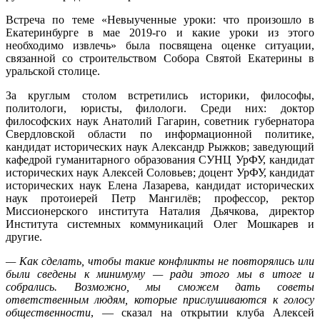
Встреча по теме «Невыученные уроки: что произошло в
Екатеринбурге в мае 2019-го и какие уроки из этого
необходимо извлечь» была посвящена оценке ситуации,
связанной со строительством Собора Святой Екатерины в
уральской столице.
За круглым столом встретились историки, философы,
политологи, юристы, филологи. Среди них: доктор
философских наук Анатолий Гагарин, советник губернатора
Свердловской области по информационной политике,
кандидат исторических наук Александр Рыжков; заведующий
кафедрой гуманитарного образования СУНЦ УрФУ, кандидат
исторических наук Алексей Соловьев; доцент УрФУ, кандидат
исторических наук Елена Лазарева, кандидат исторических
наук протоиерей Петр Мангилёв; профессор, ректор
Миссионерского института Наталия Дьячкова, директор
Института системных коммуникаций Олег Мошкарев и
другие.
— Как сделать, чтобы такие конфликты не повторялись или
были сведены к минимуму — ради этого мы в итоге и
собрались. Возможно, мы сможем дать советы
ответственным людям, которые прислушиваются к голосу
общественности
, — сказал на открытии клуба Алексей