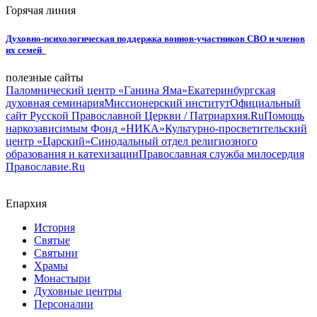
Горячая линия
Духовно-психологическая поддержка воинов-участников СВО и членов
их семей
полезные сайты
Паломнический центр «Ганина Яма»
Екатеринбургская
духовная семинария
Миссионерский институт
Официальный
сайт Русской Православной Церкви / Патриархия.Ru
Помощь
наркозависимым Фонд «НИКА»
Культурно-просветительский
центр «Царский»
Синодальный отдел религиозного
образования и катехизации
Православная служба милосердия
Православие.Ru
Епархия
История
Святые
Святыни
Храмы
Монастыри
Духовные центры
Персоналии