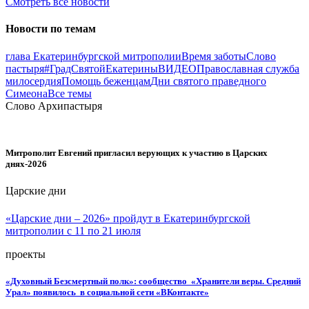
Смотреть все новости
Новости по темам
глава Екатеринбургской митрополии
Время заботы
Слово
пастыря
#ГрадСвятойЕкатерины
ВИДЕО
Православная служба
милосердия
Помощь беженцам
Дни святого праведного
Симеона
Все темы
Слово Архипастыря
Митрополит Евгений пригласил верующих к участию в Царских
днях-2026
Царские дни
«Царские дни – 2026» пройдут в Екатеринбургской
митрополии с 11 по 21 июля
проекты
«Духовный Безсмертный полк»: сообщество «Хранители веры. Средний
Урал» появилось в социальной сети «ВКонтакте»