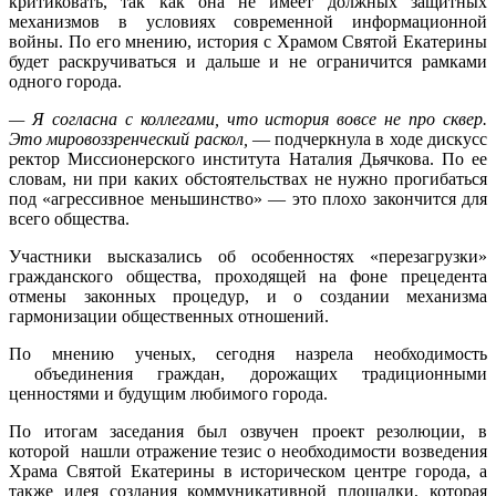
критиковать, так как она не имеет должных защитных
механизмов в условиях современной информационной
войны. По его мнению, история с Храмом Святой Екатерины
будет раскручиваться и дальше и не ограничится рамками
одного города.
— Я согласна с коллегами, что история вовсе не про сквер.
Это мировоззренческий раскол,
— подчеркнула в ходе дискусс
ректор Миссионерского института Наталия Дьячкова. По ее
словам, ни при каких обстоятельствах не нужно прогибаться
под «агрессивное меньшинство» — это плохо закончится для
всего общества.
Участники высказались об особенностях «перезагрузки»
гражданского общества, проходящей на фоне прецедента
отмены законных процедур, и о создании механизма
гармонизации общественных отношений.
По мнению ученых, сегодня назрела необходимость
объединения граждан, дорожащих традиционными
ценностями и будущим любимого города.
По итогам заседания был озвучен проект резолюции, в
которой нашли отражение тезис о необходимости возведения
Храма Святой Екатерины в историческом центре города, а
также идея создания коммуникативной площадки, которая