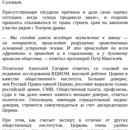
Соловьев.
Присутствующие обсудили причины и дали свою оценку
ситуации, когда «улица продавила закон», и епархии
пришлось отказываться от права строить храм на законном
участке рядом с Театром драмы.
— Мы сегодня имеем всеобщее неуважение к закону —
он попирается, происходит разрушение нравственных
оснований устроения жизни. И это происходит по всем
«фронтам» и приводит и к социальному, и у духовному
кризисам общества, —
отметил протоиерей Петр Мангилёв.
Политолог Анатолий Гагарин отметил, со ссылкой на
недавние исследования ВЦИОМ, высокий рейтинг Церкви в
качестве общественного института. Большее доверие,
чем Русской Православной Церкви, россияне выразили только
российской армии. СМИ, Общественная палата, профсоюзы,
суды и так далее имеют намного меньшее доверие, отметил
политоглог. Оппозиция, имеющая отрицательный индекс
доверия, стремится самоутвердиться за счет дискредитации
Церкви.
При этом, как считает эксперт, в отличие от других
общественных институтов, Церковь очень удобно